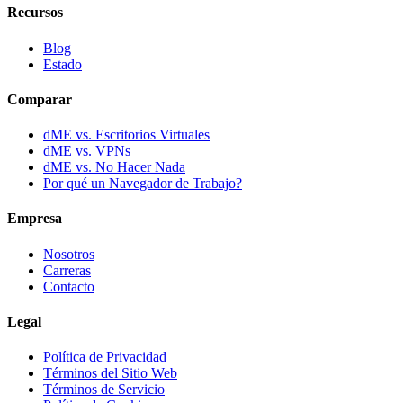
Recursos
Blog
Estado
Comparar
dME vs. Escritorios Virtuales
dME vs. VPNs
dME vs. No Hacer Nada
Por qué un Navegador de Trabajo?
Empresa
Nosotros
Carreras
Contacto
Legal
Política de Privacidad
Términos del Sitio Web
Términos de Servicio